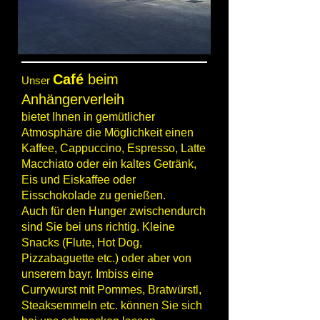
Café
beim
Unser
Anhängerverleih
bietet Ihnen in gemütlicher
Atmosphäre die Möglichkeit einen
Kaffee, Cappuccino, Espresso, Latte
Macchiato oder ein kaltes Getränk,
Eis und Eiskaffee oder
Eisschokolade zu genießen.
Auch für den Hunger zwischendurch
sind Sie bei uns richtig. Kleine
Snacks (Flute, Hot Dog,
Pizzabaguette etc.) oder aber von
unserem bayr. Imbiss eine
Currywurst mit Pommes, Bratwürstl,
Steaksemmeln etc. können Sie sich