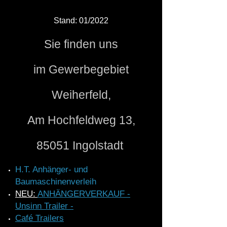
Stand: 01/2022
Sie finden uns
im Gewerbegebiet
Weiherfeld,
Am Hochfeldweg 13,
85051 Ingolstadt
H.T. Anhänger- und
Baumaschinenverleih
NEU:
ANHÄNGERVERKAUF -
Unsinn Trailer -
Café Trailers