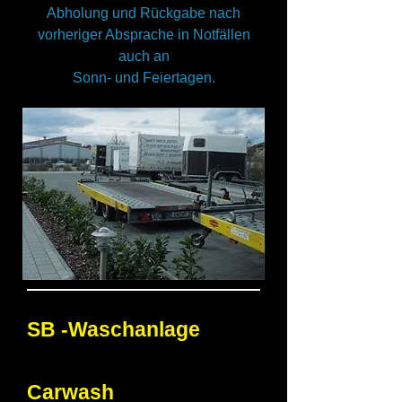
Abholung und Rückgabe nach
vorheriger Absprache in Notfällen
auch an
Sonn- und Feiertagen.
SB -Waschanlage
Carwash