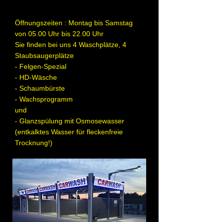
Öffnungszeiten : Montag bis Samstag
von 05.00 Uhr bis 22.00 Uhr
Sie finden bei uns 4 Waschplätze, 4
Staubsaugerplätze
- Felgen-Spezial
- HD-Wäsche
- Schaumbürste
- Wachsprogramm
und
- Glanzspülung mit Osmosewasser
(entkalktes Wasser für fleckenfreie
Trocknung!)